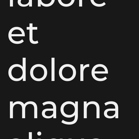
et
dolore
magna