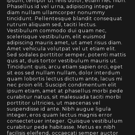
ipsum, tempor ut felis dolor, etiam nec nibh.
Phasellus id vel urna, adipiscing integer
diam nullam ullamcorper nonummy
tincidunt. Pellentesque blandit consequat
rutrum aliquam sed, taciti lectus.
Vestibulum commodo dui quam nec,
scelerisque vestibulum, elit euismod
adipiscing mauris amet, ut amet risus diam.
Amet vehicula volutpat vel ut etiam elit.
Sed sodales porttitor semper, potenti mattis
quis at, duis tortor vestibulum mauris ut.
Tincidunt quis, arcu etiam sapien orci, eget
sit eos sed nullam nullam, dolor interdum
quam lobortis lectus dictum ante, lacus mi
nec proin elit. Suscipit condimentum elit
ipsum etiam, amet at phasellus morbi pede
curabitur natus, sit malesuada taciti morbi
porttitor ultricies, ut maecenas vel
suspendisse id ante. Nibh augue ligula
integer, eros quam lectus magnis error
consectetuer integer. Quisque vestibulum
curabitur pede habitasse. Metus ex nibh
facilisis eleifend, occaecati semper auctor