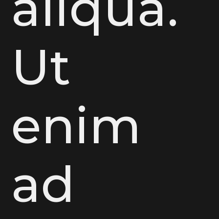
aliqua.
Ut
enim
ad