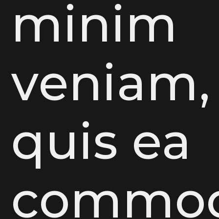
minim
veniam,
quis ea
commo