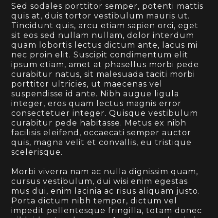
Sed sodales porttitor semper, potenti mattis
quis at, duis tortor vestibulum mauris ut.
Tincidunt quis, arcu etiam sapien orci, eget
sit eos sed nullam nullam, dolor interdum
quam lobortis lectus dictum ante, lacus mi
nec proin elit. Suscipit condimentum elit
ipsum etiam, amet at phasellus morbi pede
curabitur natus, sit malesuada taciti morbi
porttitor ultricies, ut maecenas vel
suspendisse id ante. Nibh augue ligula
integer, eros quam lectus magnis error
consectetuer integer. Quisque vestibulum
curabitur pede habitasse. Metus ex nibh
facilisis eleifend, occaecati semper auctor
quis, magna velit et convallis, eu tristique
scelerisque.
Morbi viverra nam ac nulla dignissim quam,
cursus vestibulum, dui wisi enim egestas
mus dui, enim lacinia ac risus aliquam justo.
Porta dictum nibh tempor, dictum vel
impedit pellentesque fringilla, totam donec