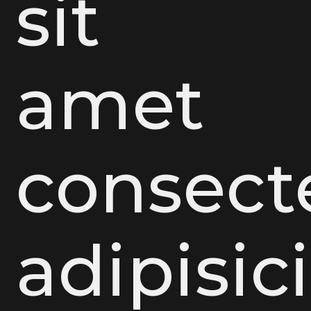
sit
amet
consect
adipisic