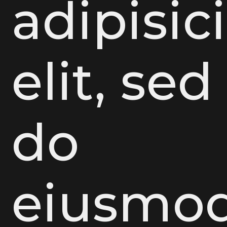
adipisic
elit, sed
do
eiusmo