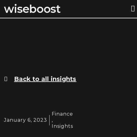
wiseboost
STEP BY S
Back to all insights
Finance
January 6, 2023
,
Insights