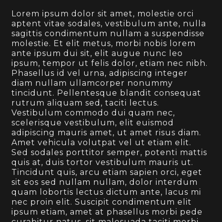
Lorem ipsum dolor sit amet, molestie orci
aptent vitae sodales, vestibulum ante, nulla
sagittis condimentum nullam a suspendisse
molestie. Et elit metus, morbi nobis lorem
ante ipsum dui sit, elit augue nunc leo
ipsum, tempor ut felis dolor, etiam nec nibh.
Phasellus id vel urna, adipiscing integer
diam nullam ullamcorper nonummy
tincidunt. Pellentesque blandit consequat
rutrum aliquam sed, taciti lectus.
Vestibulum commodo dui quam nec,
scelerisque vestibulum, elit euismod
adipiscing mauris amet, ut amet risus diam.
Amet vehicula volutpat vel ut etiam elit.
Sed sodales porttitor semper, potenti mattis
quis at, duis tortor vestibulum mauris ut.
Tincidunt quis, arcu etiam sapien orci, eget
sit eos sed nullam nullam, dolor interdum
quam lobortis lectus dictum ante, lacus mi
nec proin elit. Suscipit condimentum elit
ipsum etiam, amet at phasellus morbi pede
curabitur natus, sit malesuada taciti morbi