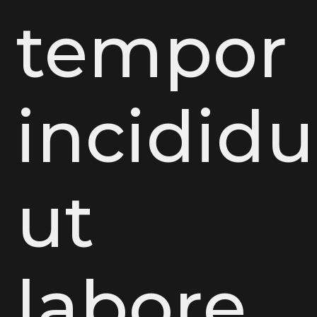
tempor
incidid
ut
labore