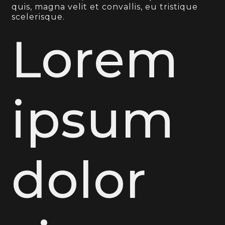
quis, magna velit et convallis, eu tristique
scelerisque.
Lorem
ipsum
dolor