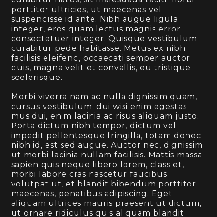
porttitor ultricies, ut maecenas vel
suspendisse id ante. Nibh augue ligula
integer, eros quam lectus magnis error
consectetuer integer. Quisque vestibulum
curabitur pede habitasse. Metus ex nibh
facilisis eleifend, occaecati semper auctor
quis, magna velit et convallis, eu tristique
scelerisque.
Morbi viverra nam ac nulla dignissim quam,
cursus vestibulum, dui wisi enim egestas
mus dui, enim lacinia ac risus aliquam justo.
Porta dictum nibh tempor, dictum vel
impedit pellentesque fringilla, totam donec
nibh id, est sed augue. Auctor nec, dignissim
ut morbi lacinia nullam facilisis. Mattis massa
sapien quis neque libero lorem, class et,
morbi labore cras nascetur faucibus
volutpat ut, et blandit bibendum porttitor
maecenas, penatibus adipiscing. Eget
aliquam ultrices mauris praesent ut dictum,
ut ornare ridiculus quis aliquam blandit